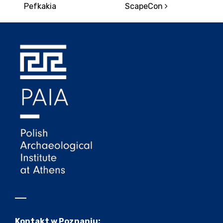
Pefkakia
ScapeCon
Kontakt w Poznaniu: