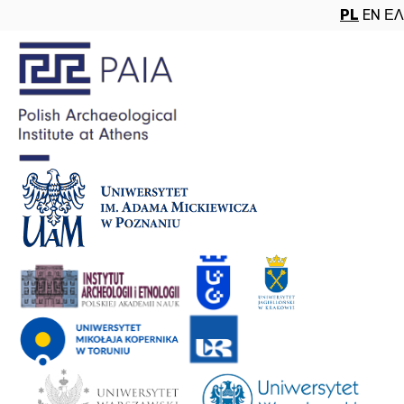
PL
EN
ΕΛ