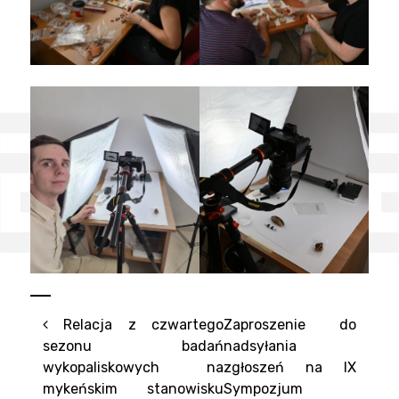
Nawigacja po artykułach
Relacja z czwartego
Zaproszenie do
sezonu badań
nadsyłania
wykopaliskowych na
zgłoszeń na IX
mykeńskim stanowisku
Sympozjum