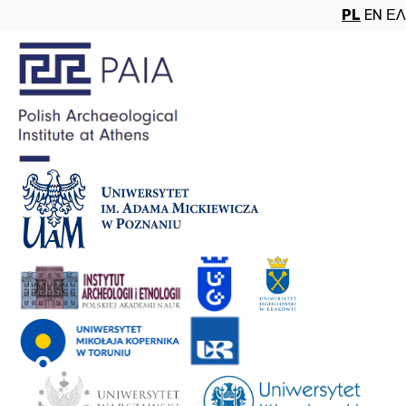
PL
EN
ΕΛ