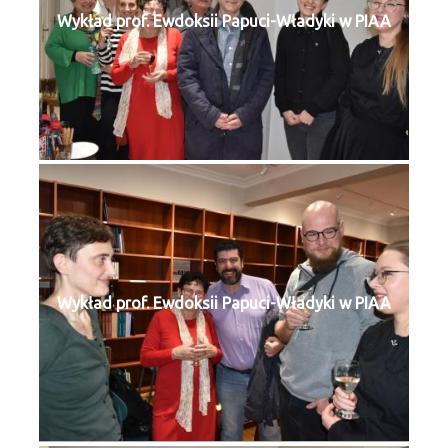
Wykład prof. Ewdoksii Papuci-Władyki w PIAA
Wykład prof. Ewdoksii Papuci-Władyki w PIAA