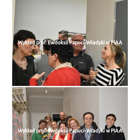
Wykład prof. Ewdoksii Papuci-Władyki w PIAA
Wykład prof. Ewdoksii Papuci-Władyki w PIAA