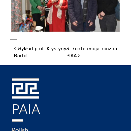
Nawigacja po artykułach
Wykład prof. Krystyny
3. konferencja roczna
Bartol
PIAA