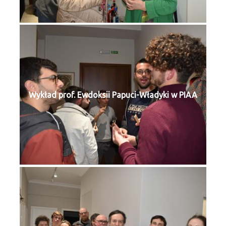
Wykład prof. Ewdoksii Papuci-Władyki w PIAA