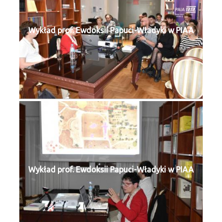
Wykład prof. Ewdoksii Papuci-Władyki w PIAA
Wykład prof. Ewdoksii Papuci-Władyki w PIAA