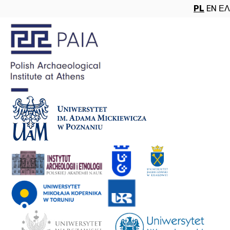
PL
EN
ΕΛ