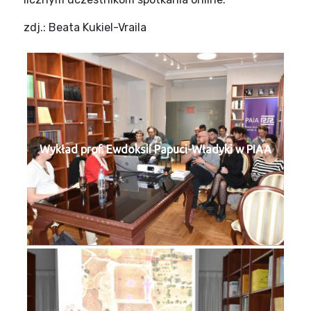
zdj.: Beata Kukiel-Vraila
Wykład prof. Ewdoksii Papuci-Władyki w PIAA