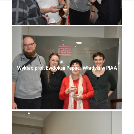
Wykład prof. Ewdoksii Papuci-Władyki w PIAA