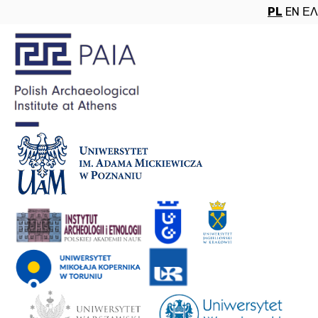
PL
EN
ΕΛ