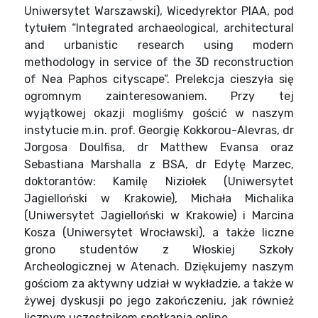
Uniwersytet Warszawski), Wicedyrektor PIAA, pod
tytułem “Integrated archaeological, architectural
and urbanistic research using modern
methodology in service of the 3D reconstruction
of Nea Paphos cityscape”. Prelekcja cieszyła się
ogromnym zainteresowaniem. Przy tej
wyjątkowej okazji mogliśmy gościć w naszym
instytucie m.in. prof. Georgię Kokkorou-Alevras, dr
Jorgosa Doulfisa, dr Matthew Evansa oraz
Sebastiana Marshalla z BSA, dr Edytę Marzec,
doktorantów: Kamilę Niziołek (Uniwersytet
Jagielloński w Krakowie), Michała Michalika
(Uniwersytet Jagielloński w Krakowie) i Marcina
Kosza (Uniwersytet Wrocławski), a także liczne
grono studentów z Włoskiej Szkoły
Archeologicznej w Atenach. Dziękujemy naszym
gościom za aktywny udział w wykładzie, a także w
żywej dyskusji po jego zakończeniu, jak również
licznym uczestnikom spotkania online.