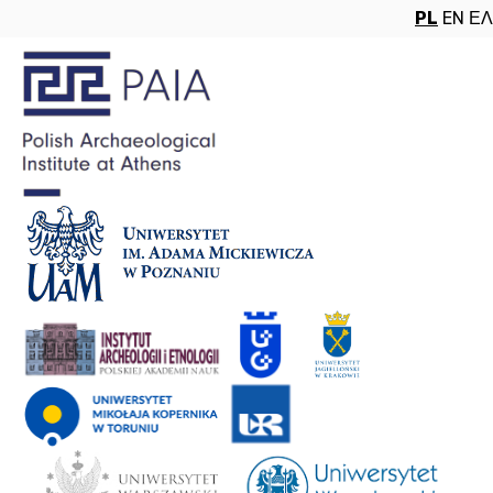
PL
EN
ΕΛ