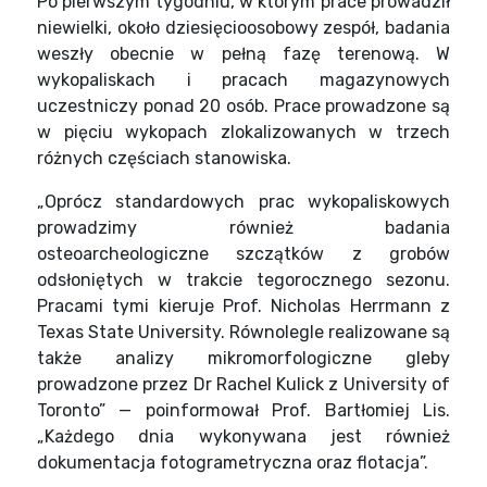
Po pierwszym tygodniu, w którym prace prowadził
niewielki, około dziesięcioosobowy zespół, badania
weszły obecnie w pełną fazę terenową. W
wykopaliskach i pracach magazynowych
uczestniczy ponad 20 osób. Prace prowadzone są
w pięciu wykopach zlokalizowanych w trzech
różnych częściach stanowiska.
„Oprócz standardowych prac wykopaliskowych
prowadzimy również badania
osteoarcheologiczne szczątków z grobów
odsłoniętych w trakcie tegorocznego sezonu.
Pracami tymi kieruje Prof. Nicholas Herrmann z
Texas State University. Równolegle realizowane są
także analizy mikromorfologiczne gleby
prowadzone przez Dr Rachel Kulick z University of
Toronto” — poinformował Prof. Bartłomiej Lis.
„Każdego dnia wykonywana jest również
dokumentacja fotogrametryczna oraz flotacja”.