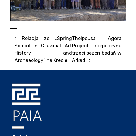
Nawigacja po artykułach
Relacja ze „Spring
Thelpousa Agora
School in Classical Art
Project rozpoczyna
History and
trzeci sezon badań w
Archaeology” na Krecie
Arkadii