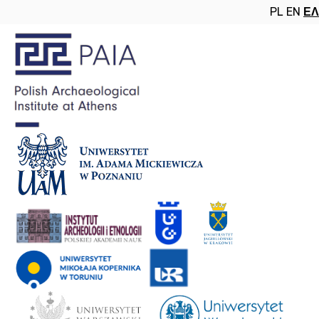
PL
EN
ΕΛ